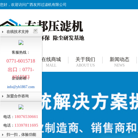
您好，欢迎访问广西友邦过滤机有限公司
在线技术支持
客服热线：
网站首页
在线商城
关于我们
新闻动态
0771-6015718
HOME
MALL
ABOUT US
NEWS
出口：0771-
6015583
企业邮箱：
info@yb1867.com
加盟合作咨询
18076530661
电话：
13397811695
电话：
扫一扫，体验功能