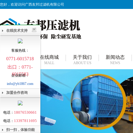
您好，欢迎访问广西友邦过滤机有限公司
在线技术支持
客服热线：
网站首页
在线商城
关于我们
新闻动态
0771-6015718
HOME
MALL
ABOUT US
NEWS
出口：0771-
6015583
企业邮箱：
info@yb1867.com
加盟合作咨询
18076530661
电话：
13397811695
电话：
扫一扫，体验功能