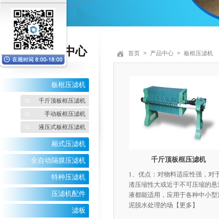
产品
中心
首页
>
产品中心
>
板框压滤机
板框压滤机
千斤顶板框压滤机
手动板框压滤机
液压式板框压滤机
厢式压滤机
千斤顶板框压滤机
全自动隔膜压滤机
1、优点：对物料适应性强，对
特种压滤机
渣压缩性大或近于不可压缩的悬
压滤机配件
液都能适用，应用于各种中小型
泥脱水处理的场
【更多】
滤板