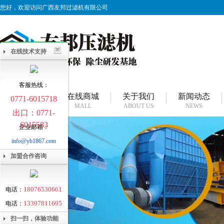
您好，欢迎访问广西友邦过滤机有限公司
在线技术支持
客服热线：
网站首页
在线商城
关于我们
新闻动态
0771-6015718
HOME
MALL
ABOUT US
NEWS
出口：0771-
6015583
企业邮箱：
info@yb1867.com
加盟合作咨询
18076530661
电话：
13397811695
电话：
扫一扫，体验功能