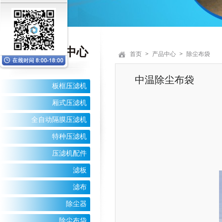
产品
中心
首页
>
产品中心
>
除尘布袋
中温除尘布袋
板框压滤机
厢式压滤机
全自动隔膜压滤机
特种压滤机
压滤机配件
滤板
滤布
除尘器
除尘布袋