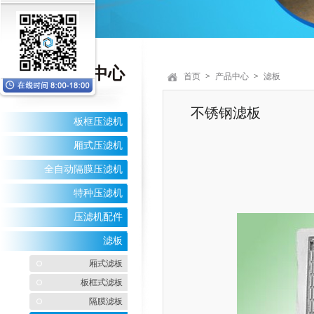
产品
中心
首页
>
产品中心
>
滤板
不锈钢滤板
板框压滤机
厢式压滤机
全自动隔膜压滤机
特种压滤机
压滤机配件
滤板
厢式滤板
板框式滤板
隔膜滤板