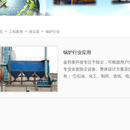
页
>
工程案例
>
除尘器
>
锅炉行业
锅炉行业应用
金邦泰环保专注于除尘，可根据用户
专业全套除尘设备、整体设计方案及
有： ①石油、化工、制药、造纸、
山、木材、铸造、沥清、水泥、石灰
湿法冶炼（如：锌、铟、锑、锡、铜
（如：稀土、大理石、氟石矿粉、彭